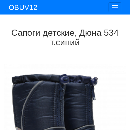
OBUV12
Toggle
navigat
Сапоги детские, Дюна 534
т.синий