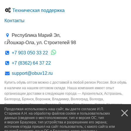
Техническая поддержка
Контакты
Республика Марий Эл,
г.Йошкар-Ола, ул. Строителей 98
+7 903 050 33 22
+7 (8362) 64 37 22
support@obuv12.ru
Купить обувь оптом можно с доставкой в любой регион России. Вся обувь
в наличии на нашем оптовом складе. Наша компания имеет опыт
организации доставки в следующие города — Архангельск, Астрахань,
Белгород, Брянск, Воронеж, Владимир, Волгоград, Вологда,
Екатеринбург, Иваново, Ижевск, Йошкар-Ола, Казань, Киров, Кострома,
Продолжая использовать наш сайт, вы даете согласие И.П.
Краснодар, Курск, Липецк, Москва, Мурманск, Набережные Челны,
Стариков А.Н. на обработку файлов cookie и пользовательских
Новосибирск, Нижний Новгород, Омск, Орёл, Оренбург, Пенза, Пермь,
данных (сведения о местоположении; тип и версия ОС; тип
Петрозаводск, Псков, Ростов-на-Дону, Рязань, Самара, Санкт-Петербург,
и версия Браузера; тип устройства и разрешение его экрана;
источник откуда пришел на сайт пользователь; с какого сайта или
Саранск, Саратов, Смоленск, Сочи, Сыктывкар, Тамбов, Тверь, Тула,