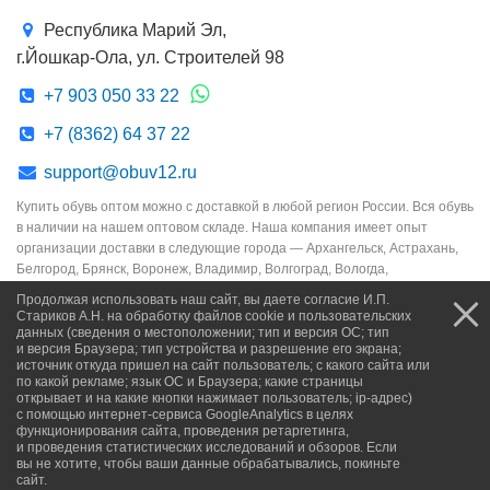
Республика Марий Эл,
г.Йошкар-Ола, ул. Строителей 98
+7 903 050 33 22
+7 (8362) 64 37 22
support@obuv12.ru
Купить обувь оптом можно с доставкой в любой регион России. Вся обувь
в наличии на нашем оптовом складе. Наша компания имеет опыт
организации доставки в следующие города — Архангельск, Астрахань,
Белгород, Брянск, Воронеж, Владимир, Волгоград, Вологда,
Екатеринбург, Иваново, Ижевск, Йошкар-Ола, Казань, Киров, Кострома,
Продолжая использовать наш сайт, вы даете согласие И.П.
Краснодар, Курск, Липецк, Москва, Мурманск, Набережные Челны,
Стариков А.Н. на обработку файлов cookie и пользовательских
Новосибирск, Нижний Новгород, Омск, Орёл, Оренбург, Пенза, Пермь,
данных (сведения о местоположении; тип и версия ОС; тип
и версия Браузера; тип устройства и разрешение его экрана;
Петрозаводск, Псков, Ростов-на-Дону, Рязань, Самара, Санкт-Петербург,
источник откуда пришел на сайт пользователь; с какого сайта или
Саранск, Саратов, Смоленск, Сочи, Сыктывкар, Тамбов, Тверь, Тула,
по какой рекламе; язык ОС и Браузера; какие страницы
Тольятти, Ульяновск, Уфа, Чебоксары, Челябинск, Элиста, Ярославль и
открывает и на какие кнопки нажимает пользователь; ip-адрес)
др.
с помощью интернет-сервиса GoogleAnalytics в целях
функционирования сайта, проведения ретаргетинга,
и проведения статистических исследований и обзоров. Если
вы не хотите, чтобы ваши данные обрабатывались, покиньте
сайт.