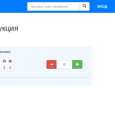
ВХОД
укция
аковка:
35
36
2
2