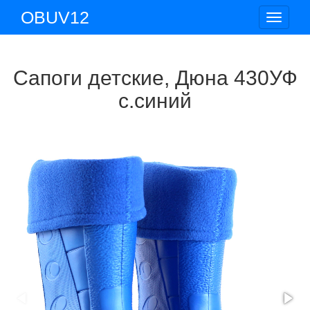
OBUV12
Toggle
navigat
Сапоги детские, Дюна 430УФ
с.синий