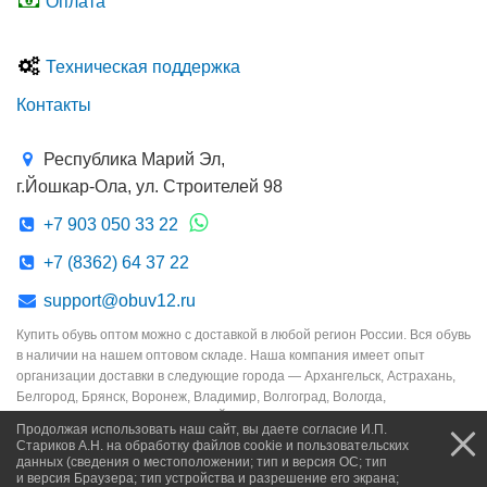
Оплата
Техническая поддержка
Контакты
Республика Марий Эл,
г.Йошкар-Ола, ул. Строителей 98
+7 903 050 33 22
+7 (8362) 64 37 22
support@obuv12.ru
Купить обувь оптом можно с доставкой в любой регион России. Вся обувь
в наличии на нашем оптовом складе. Наша компания имеет опыт
организации доставки в следующие города — Архангельск, Астрахань,
Белгород, Брянск, Воронеж, Владимир, Волгоград, Вологда,
Екатеринбург, Иваново, Ижевск, Йошкар-Ола, Казань, Киров, Кострома,
Продолжая использовать наш сайт, вы даете согласие И.П.
Краснодар, Курск, Липецк, Москва, Мурманск, Набережные Челны,
Стариков А.Н. на обработку файлов cookie и пользовательских
Новосибирск, Нижний Новгород, Омск, Орёл, Оренбург, Пенза, Пермь,
данных (сведения о местоположении; тип и версия ОС; тип
и версия Браузера; тип устройства и разрешение его экрана;
Петрозаводск, Псков, Ростов-на-Дону, Рязань, Самара, Санкт-Петербург,